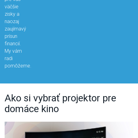
väčšie
zisky a
naozaj
zaujímavý
prísun
financií.
My vám
radi
pomôžeme.
Ako si vybrať projektor pre
domáce kino