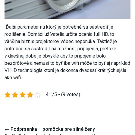
Ďalší parameter na ktorý je potrebné sa sústrediť je
rozlíšenie. Domáci užívatelia určite ocenia full HD, to
väčšina biznis projektorov vôbec neponúka. Taktiež je
potrebné sa sústrediť na možnosť pripojenia, pretože
v dnešnej dobe je obvyklé aby to pripojenie bolo
bezdrôtové a nemusí to byť iba wifi môže to byť aj napríklad
VI HD technológia ktorá je dokonca dvadsať krát rýchlejšia
ako wifi.
4.1/5 - (9 votes)
Post
←
Podprsenka – pomôcka pre silné ženy
navigation