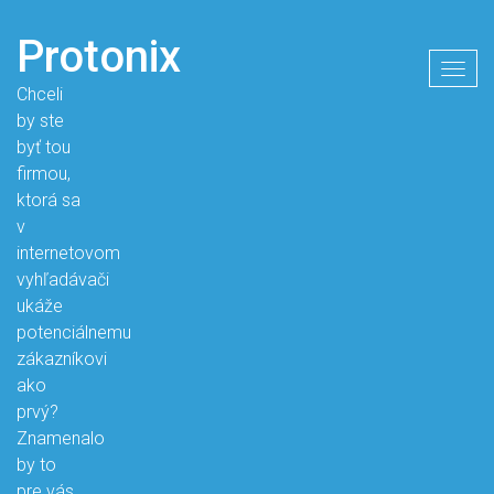
Protonix
Togg
Chceli
navig
by ste
byť tou
firmou,
ktorá sa
v
internetovom
vyhľadávači
ukáže
potenciálnemu
zákazníkovi
ako
prvý?
Znamenalo
by to
pre vás