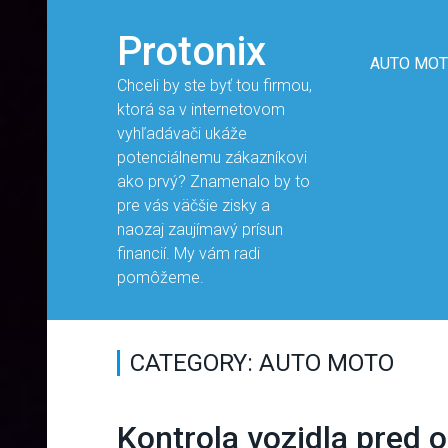
Protonix
AUTO MO
Chceli by ste byť tou firmou,
ktorá sa v internetovom
vyhľadávači ukáže
potenciálnemu zákazníkovi
ako prvý? Znamenalo by to
pre vás väčšie zisky a
naozaj zaujímavý prísun
financií. My vám radi
pomôžeme.
CATEGORY: AUTO MOTO
Kontrola vozidla pred 