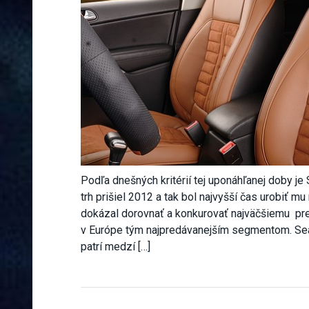
Podľa dnešných kritérií tej uponáhľanej doby je
trh prišiel 2012 a tak bol najvyšší čas urobiť 
dokázal dorovnať a konkurovať najväčšiemu pretl
v Európe tým najpredávanejším segmentom. Seat 
patrí medzí […]