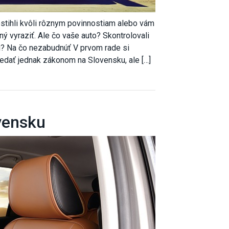
estihli kvôli rôznym povinnostiam alebo vám
ný vyraziť. Ale čo vaše auto? Skontrolovali
? Na čo nezabudnúť V prvom rade si
edať jednak zákonom na Slovensku, ale […]
vensku