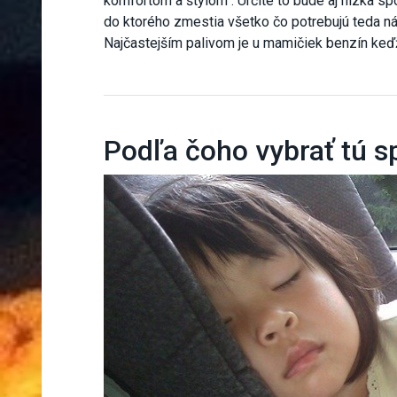
komfortom a štýlom . Určite to bude aj nízka sp
do ktorého zmestia všetko čo potrebujú teda 
Najčastejším palivom je u mamičiek benzín keď
Podľa čoho vybrať tú 