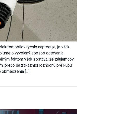
elektromobilov rýchlo napreduje, je však
e to umelo vyvolaný spôsob dotovania
teľným faktom však zostáva, že záujemcov
om, prečo sa zákazníci rozhodnú pre kúpu
é obmedzenia […]