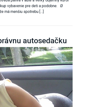
otreba paliva v aute a veľký objemný kufor
nákup vybavenie pre deti a podobne. Ø
že má menšiu spotrebu […]
správnu autosedačku