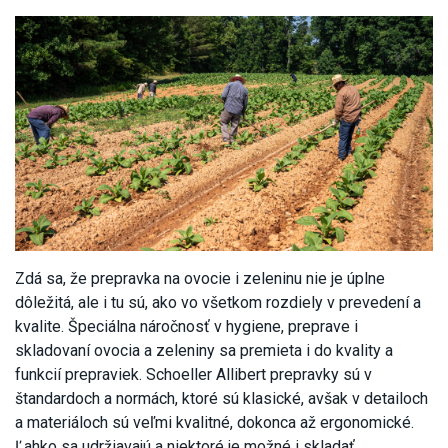
Zdá sa, že prepravka na ovocie i zeleninu nie je úplne
dôležitá, ale i tu sú, ako vo všetkom rozdiely v prevedení a
kvalite. Špeciálna náročnosť v hygiene, preprave i
skladovaní ovocia a zeleniny sa premieta i do kvality a
funkcií prepraviek. Schoeller Allibert prepravky sú v
štandardoch a normách, ktoré sú klasické, avšak v detailoch
a materiáloch sú veľmi kvalitné, dokonca až ergonomické.
Ľahko sa udržiavajú a niektoré je možné i skladať.