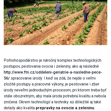
Poľnohospodárstvo je náročný komplex technologických
postupov, pestovania ovocia i zeleniny, ako aj následné
http://www.ftn.cz/oddeleni-geriatrie-a-nasledne-pece-
56/
spracovanie úrody. I keď sa zdá, že nejde o veľmi
zložité postupy a pracovné výkony, je pestovanie i zber
úrody neveľmi jednoduchým procesom, pri ktorom treba byť
stále obozretným, aby mala úroda potrebnú kvalitu a nebola
zničená. Okrem technológií a techniky sú dôležité aj také
detaily ako kvalita
prepravky na ovocie a zeleninu
.