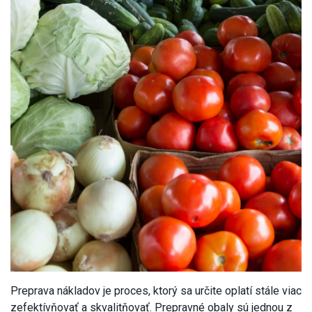
Preprava nákladov je proces, ktorý sa určite oplatí stále viac
zefektívňovať a skvalitňovať. Prepravné obaly sú jednou z