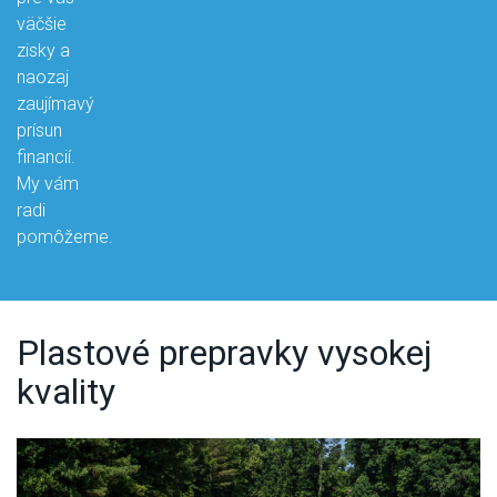
väčšie
zisky a
naozaj
zaujímavý
prísun
financií.
My vám
radi
pomôžeme.
Plastové prepravky vysokej
kvality