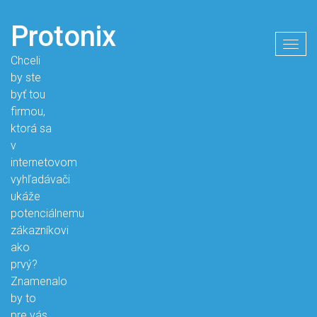
Protonix
Togg
Chceli
navig
by ste
byť tou
firmou,
ktorá sa
v
internetovom
vyhľadávači
ukáže
potenciálnemu
zákazníkovi
ako
prvý?
Znamenalo
by to
pre vás