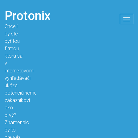
Protonix
Togg
Chceli
navig
by ste
byť tou
firmou,
ktorá sa
v
internetovom
vyhľadávači
ukáže
potenciálnemu
zákazníkovi
ako
prvý?
Znamenalo
by to
pre vás