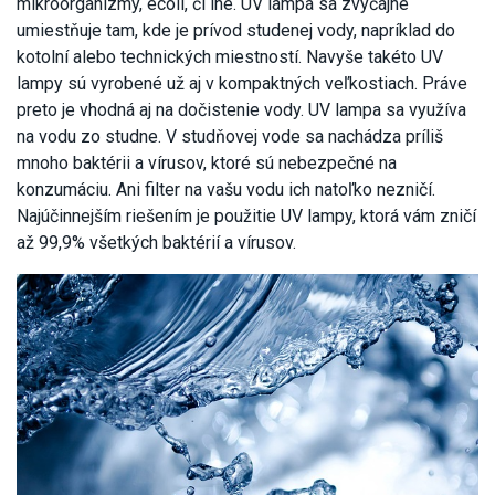
mikroorganizmy, ecoli, či iné. UV lampa sa zvyčajne
umiestňuje tam, kde je prívod studenej vody, napríklad do
kotolní alebo technických miestností. Navyše takéto UV
lampy sú vyrobené už aj v kompaktných veľkostiach. Práve
preto je vhodná aj na dočistenie vody.
UV lampa sa využíva
na vodu zo studne. V studňovej vode sa nachádza príliš
mnoho baktérii a vírusov, ktoré sú nebezpečné na
konzumáciu. Ani filter na vašu vodu ich natoľko nezničí.
Najúčinnejším riešením je použitie UV lampy, ktorá vám zničí
až 99,9% všetkých baktérií a vírusov.