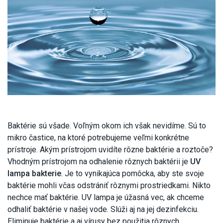
Baktérie sú všade. Voľným okom ich však nevidíme. Sú to
mikro častice, na ktoré potrebujeme veľmi konkrétne
prístroje. Akým prístrojom uvidíte rôzne baktérie a roztoče?
Vhodným prístrojom na odhalenie rôznych baktérii je
UV
lampa bakterie
. Je to vynikajúca pomôcka, aby ste svoje
baktérie mohli včas odstrániť rôznymi prostriedkami. Nikto
nechce mať baktérie. UV lampa je úžasná vec, ak chceme
odhaliť baktérie v našej vode. Slúži aj na jej dezinfekciu.
Eliminuje baktérie a aj vírusy bez použitia rôznych