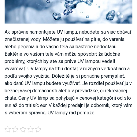
Ak správne namontujete UV lampu, nebudete sa viac obávať
znečistenej vody. Môžete ju používať na pitie, do varenia
alebo pečenia a do vášho tela sa baktérie nedostanú.
Baktérie vo vašom tele vám môžu spôsobiť žalúdočné
problémy, ktorých by ste sa práve UV lampou vedeli
vyvarovať.
UV lampy na trhu dostať v rôznych veľkostiach a
podľa svojho využitia. Dôležité je si poriadne premyslieť,
ako danú UV lampu budete využívať. Je rozdiel používať ju v
bežnej vašej domácnosti alebo v prevádzke, či rekreačnej
chate. Ceny UV lámp sa pohybujú v cenovej kategórii od sto
eur až do tritisíc eur. V každej predajni je odborník, ktorý vám
s výberom správnej UV lampy rád pomôže.