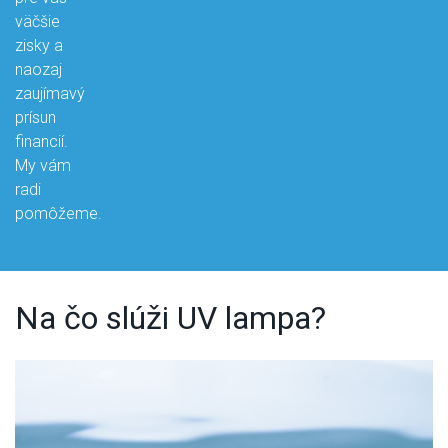
väčšie
zisky a
naozaj
zaujímavý
prísun
financií.
My vám
radi
pomôžeme.
Na čo slúži UV lampa?