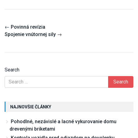
Post
←
Povinná revízia
navigation
Spojenie vnútornej sily
→
Search
NAJNOVŠIE ČLÁNKY
Pohodlné, nezávislé a lacné vykurovanie domu
drevenými briketami
Kontrola vozidla pred odjazdom na dovolenku