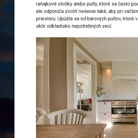
raňajkové stolíky alebo pulty, ktoré sa často po
ale odporúča zvoliť riešenie také, aby pri väčšo
priestoru. Upúšťa sa od barových pultov, ktoré
skôr odkladisko nepotrebných vecí.