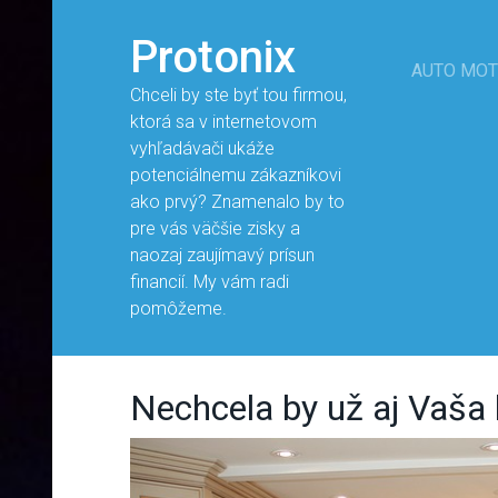
Protonix
AUTO MO
Chceli by ste byť tou firmou,
ktorá sa v internetovom
vyhľadávači ukáže
potenciálnemu zákazníkovi
ako prvý? Znamenalo by to
pre vás väčšie zisky a
naozaj zaujímavý prísun
financií. My vám radi
pomôžeme.
Nechcela by už aj Vaš