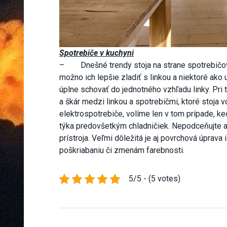
Spotrebiče v kuchyni
– Dnešné trendy stoja na strane spotrebičov
možno ich lepšie zladiť s linkou a niektoré ak
úplne schovať do jednotného vzhľadu linky. Pr
a škár medzi linkou a spotrebičmi, ktoré stoja v
elektrospotrebiče, volíme len v tom prípade, ke
týka predovšetkým chladničiek. Nepodceňujte an
prístroja. Veľmi dôležitá je aj povrchová úprava 
poškriabaniu či zmenám farebnosti.
5/5 - (5 votes)