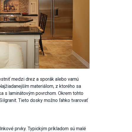
niť medzi drez a sporák alebo varnú
Najžiadanejším materiálom, z ktorého sa
eska s laminátovým povrchom. Okrem tohto
ilgranit. Tieto dosky možno ľahko tvarovať
nkové prvky. Typickým príkladom sú malé