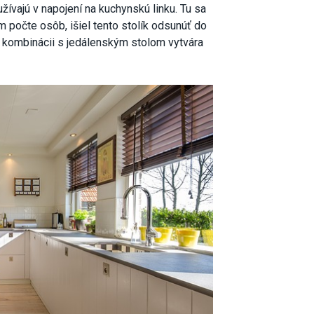
užívajú v napojení na kuchynskú linku. Tu sa
m počte osôb, išiel tento stolík odsunúť do
 v kombinácii s jedálenským stolom vytvára