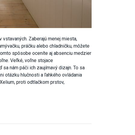
 vstavaných. Zaberajú menej miesta,
o umývačku, práčku alebo chladničku, môžete
i tomto spôsobe oceníte aj absenciu medzier
oľne. Veľké, voľne stojace
ď sa nám páči ich zaujímavý dizajn. To sa
i otázku hlučnosti a ľahkého ovládania
iXelium, proti odtlačkom prstov,