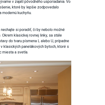
bývame v zajatí pôvodného usporiadania. Vo
iešenie, ktoré by lepšie zodpovedalo
a modernú kuchyňu.
echajte si poradiť, či by nebolo možné
 Okrem klasickej rovnej linky, sa stále
tavy do tvaru písmena L alebo U, prípadne
 v klasických panelákových bytoch, ktoré s
 miesta a svetla.