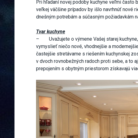
Pri hľadaní novej podoby kuchyne veľmi často 
veľkej väčšine prípadov by išlo navrhnúť nové r
dnešným potrebám a súčasným požiadavkám n
Tvar kuchyne
– Uvažujete o výmene Vašej starej kuchyne, n
vymyslieť niečo nové, vhodnejšie a modernejšie.
častejšie stretávame s riešením kuchynskej zos
v dvoch rovnobežných radoch proti sebe, a to aj
prepojením s obytným priestorom získavajú viac