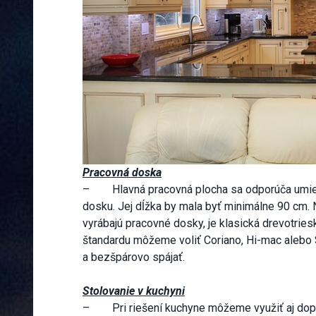
Pracovná doska
– Hlavná pracovná plocha sa odporúča umiest
dosku. Jej dĺžka by mala byť minimálne 90 cm. 
vyrábajú pracovné dosky, je klasická drevotri
štandardu môžeme voliť Coriano, Hi-mac alebo S
a bezšpárovo spájať.
Stolovanie v kuchyni
– Pri riešení kuchyne môžeme využiť aj dopl