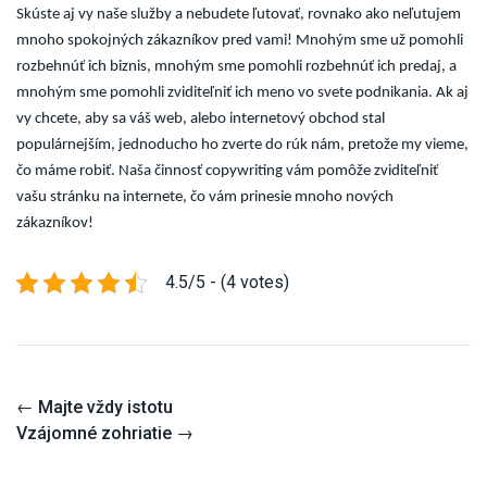
Skúste aj vy naše služby a nebudete ľutovať, rovnako ako neľutujem
mnoho spokojných zákazníkov pred vami! Mnohým sme už pomohli
rozbehnúť ich biznis, mnohým sme pomohli rozbehnúť ich predaj, a
mnohým sme pomohli zviditeľniť ich meno vo svete podnikania. Ak aj
vy chcete, aby sa váš web, alebo internetový obchod stal
populárnejším, jednoducho ho zverte do rúk nám, pretože my vieme,
čo máme robiť. Naša činnosť
copywriting
vám pomôže zviditeľniť
vašu stránku na internete, čo vám prinesie mnoho nových
zákazníkov!
4.5/5 - (4 votes)
Post
←
Majte vždy istotu
navigation
Vzájomné zohriatie
→