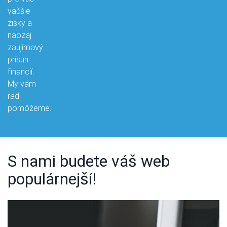
väčšie
zisky a
naozaj
zaujímavý
prísun
financií.
My vám
radi
pomôžeme.
S nami budete váš web
populárnejší!