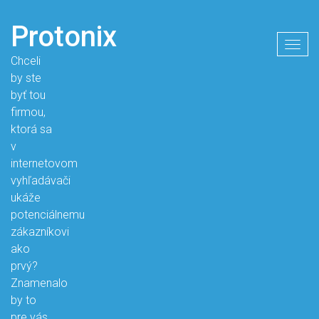
Protonix
Togg
Chceli
navig
by ste
byť tou
firmou,
ktorá sa
v
internetovom
vyhľadávači
ukáže
potenciálnemu
zákazníkovi
ako
prvý?
Znamenalo
by to
pre vás