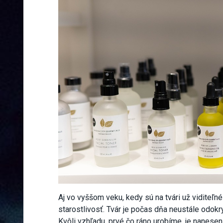
Aj vo vyššom veku, kedy sú na tvári už viditeľné
starostlivosť. Tvár je počas dňa neustále odo
Kvôli vzhľadu, prvé čo ráno urobíme, je nane