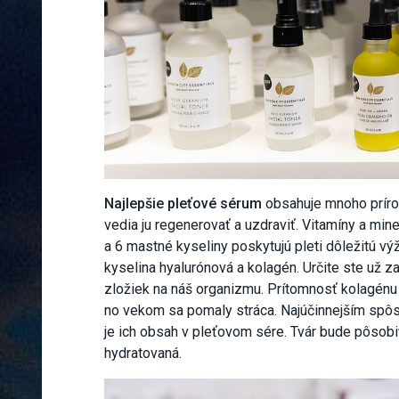
Najlepšie pleťové sérum
obsahuje mnoho prírod
vedia ju regenerovať a uzdraviť. Vitamíny a min
a 6 mastné kyseliny poskytujú pleti dôležitú vý
kyselina hyalurónová a kolagén. Určite ste už za
zložiek na náš organizmu. Prítomnosť kolagénu a
no vekom sa pomaly stráca. Najúčinnejším spôso
je ich obsah v pleťovom sére. Tvár bude pôsobi
hydratovaná.