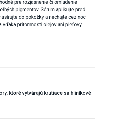
vhodné pre rozjasnenie či omladenie
teľných pigmentov. Sérum aplikujte pred
masírujte do pokožky a nechajte cez noc
 vďaka prítomnosti olejov ani pleťový
y, ktoré vytvárajú krutiace sa hliníkové