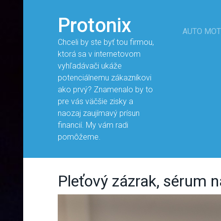
Protonix
AUTO MO
Chceli by ste byť tou firmou,
ktorá sa v internetovom
vyhľadávači ukáže
potenciálnemu zákazníkovi
ako prvý? Znamenalo by to
pre vás väčšie zisky a
naozaj zaujímavý prísun
financií. My vám radi
pomôžeme.
Pleťový zázrak, sérum n