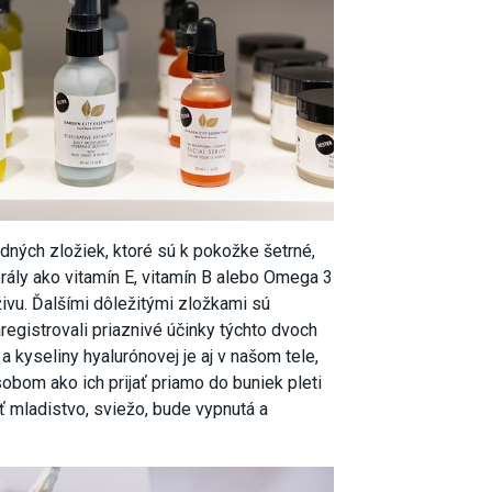
ných zložiek, ktoré sú k pokožke šetrné,
erály ako vitamín E, vitamín B alebo Omega 3
živu. Ďalšími dôležitými zložkami sú
registrovali priaznivé účinky týchto dvoch
 kyseliny hyalurónovej je aj v našom tele,
bom ako ich prijať priamo do buniek pleti
ť mladistvo, sviežo, bude vypnutá a