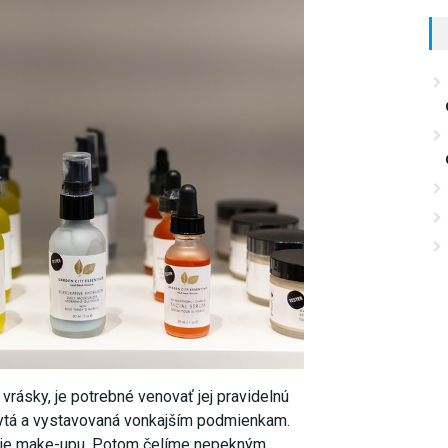
 vrásky, je potrebné venovať jej pravidelnú
krytá a vystavovaná vonkajším podmienkam.
senie make-upu. Potom čelíme nepekným