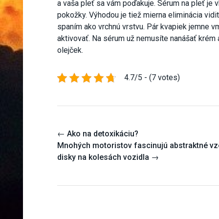
a vaša pleť sa vám poďakuje. Sérum na pleť je 
pokožky. Výhodou je tiež mierna eliminácia vidi
spaním ako vrchnú vrstvu. Pár kvapiek jemne v
aktivovať. Na sérum už nemusíte nanášať krém a
olejček.
4.7/5 - (7 votes)
Post
←
Ako na detoxikáciu?
navigation
Mnohých motoristov fascinujú abstraktné vzor
disky na kolesách vozidla
→