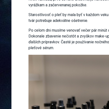
vyrážkam a začervenanej pokožke.
Starostlivosť o pleť by mala byť v každom veku
tvár potrebuje adekvátne ošetrenie.
Po celom dni musíme venovať večer pár minút oše
Dokonale zbavenie nečistôt a zvyškov make-upu
ďalších prípravkov. Časté je používanie nočnéh
pleťové sérum.